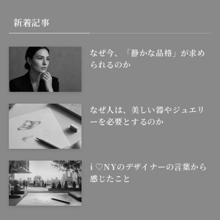
新着記事
なぜ今、「静かな品格」が求め
られるのか
なぜ人は、美しい器やジュエリ
ーを必要とするのか
i ♡NYのデザイナーの言葉から
感じたこと